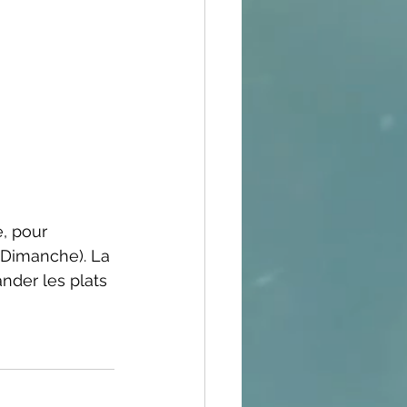
, pour 
u Dimanche). La 
der les plats 