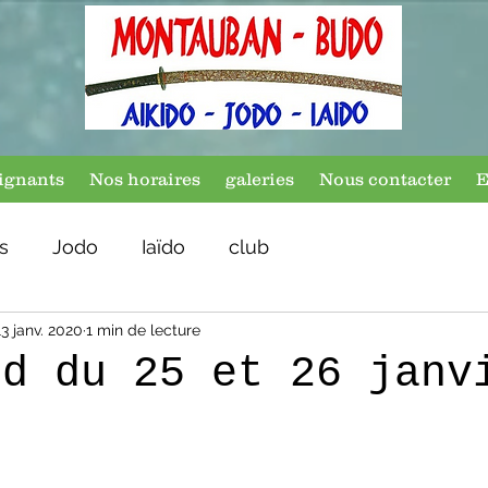
ignants
Nos horaires
galeries
Nous contacter
E
s
Jodo
Iaïdo
club
13 janv. 2020
1 min de lecture
nd du 25 et 26 janv