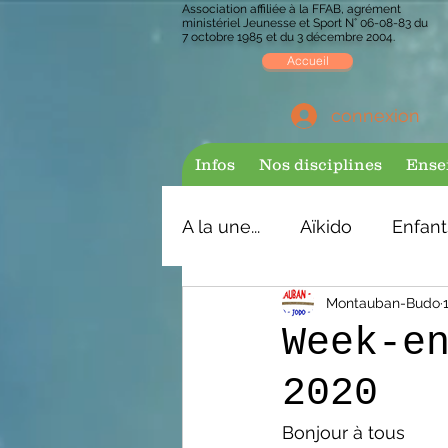
Association affiliée à la FFAB, agrément
ministériel Jeunesse et Sport N° 06-08-83 du
7 octobre 1985 et du 3 décembre 2004.
Accueil
connexion
Infos
Nos disciplines
Ense
A la une...
Aïkido
Enfant
Montauban-Budo
Week-e
2020
Bonjour à tous 