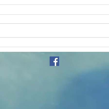
rencontre aïkido
ren
jeunes du 82
enf
Tou