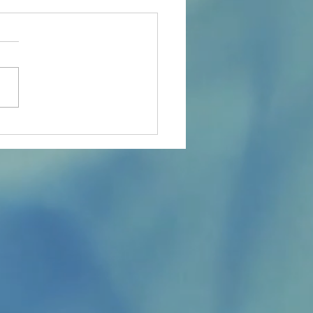
contre aikido
ants à
rnefeuille