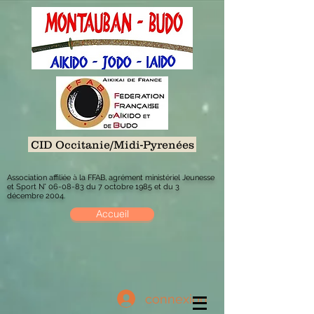
CID Occitanie/Midi-Pyrenées
Association affiliée à la FFAB, agrément ministériel Jeunesse
et Sport N° 06-08-83 du 7 octobre 1985 et du 3
décembre 2004.
Accueil
connexion