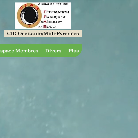
CID Occitanie/Midi-Pyrenées
space Membres
Divers
Plus