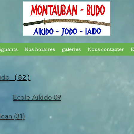
ignants
Nos horaires
galeries
Nous contacter
E
ido
(82)
Ecole Aïkido 09
Jean (31)