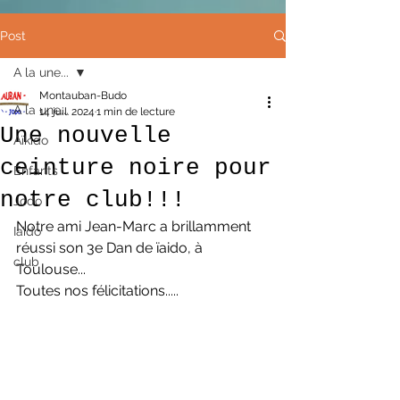
Post
A la une...
Montauban-Budo
A la une...
14 juil. 2024
1 min de lecture
Une nouvelle
Aïkido
ceinture noire pour
Enfants
notre club!!!
Jodo
Notre ami Jean-Marc a brillamment  
Iaïdo
réussi son 3e Dan de ïaido, à 
club
Toulouse...
Toutes nos félicitations.....