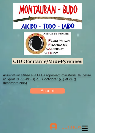
CID Occitanie/Midi-Pyrenées
Association affiliée à la FFAB, agrément ministériel Jeunesse
et Sport N° 06-08-83 du 7 octobre 1985 et du 3
décembre 2004.
Accueil
connexion