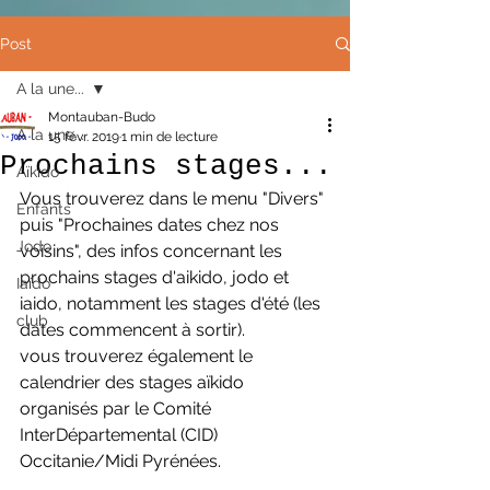
Post
A la une...
Montauban-Budo
A la une...
15 févr. 2019
1 min de lecture
Prochains stages...
Aïkido
Vous trouverez dans le menu "Divers" 
Enfants
puis "Prochaines dates chez nos 
Jodo
voisins", des infos concernant les 
prochains stages d'aikido, jodo et 
Iaïdo
iaido, notamment les stages d'été (les 
club
dates commencent à sortir). 
vous trouverez également le 
calendrier des stages aïkido 
organisés par le Comité 
InterDépartemental (CID) 
Occitanie/Midi Pyrénées.