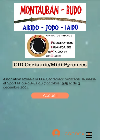
CID Occitanie/Midi-Pyrenées
Association affiliée à la FFAB, agrément ministériel Jeunesse
et Sport N° 06-08-83 du 7 octobre 1985 et du 3
décembre 2004.
Accueil
connexion