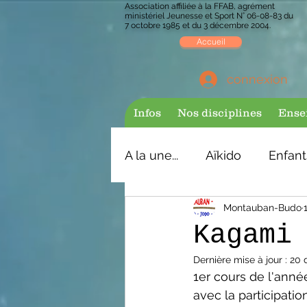
Association affiliée à la FFAB, agrément
ministériel Jeunesse et Sport N° 06-08-83 du
7 octobre 1985 et du 3 décembre 2004.
Accueil
connexion
Infos
Nos disciplines
Ense
A la une...
Aïkido
Enfant
Montauban-Budo
Kagami
Dernière mise à jour :
20 
1er cours de l'année
avec la participatio