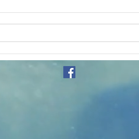
fêt
open de jodo à
Gaillac, 20 juin
2026.