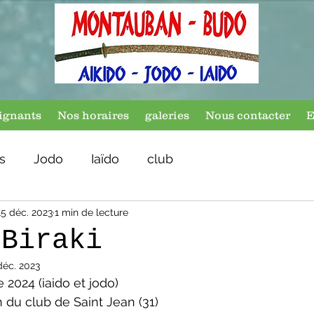
ignants
Nos horaires
galeries
Nous contacter
E
s
Jodo
Iaïdo
club
15 déc. 2023
1 min de lecture
 Biraki
déc. 2023
 2024 (iaido et jodo)
n du club de Saint Jean (31)