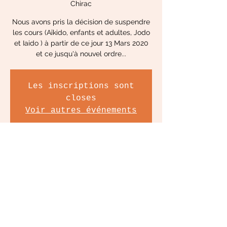
Chirac
Nous avons pris la décision de suspendre
les cours (Aïkido, enfants et adultes, Jodo
et Iaido ) à partir de ce jour 13 Mars 2020
et ce jusqu'à nouvel ordre...
Les inscriptions sont
closes
Voir autres événements
Heure et lieu
31 mars 2020, 19:00
Palais des sports Jacques Chirac, Rue du
Général d'Amade, 82000 Montauban,
France