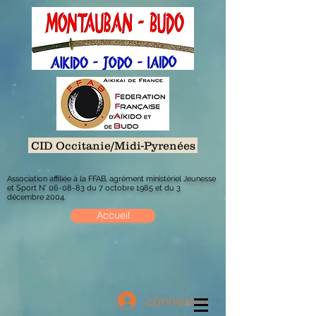
CID Occitanie/Midi-Pyrenées
Association affiliée à la FFAB, agrément ministériel Jeunesse
et Sport N° 06-08-83 du 7 octobre 1985 et du 3
décembre 2004.
Accueil
connexion