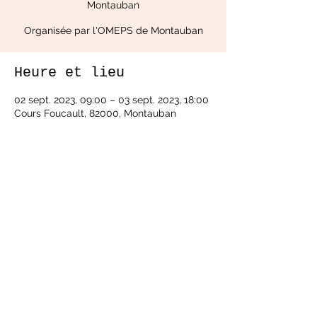
Montauban
Organisée par l'OMEPS de Montauban
Heure et lieu
02 sept. 2023, 09:00 – 03 sept. 2023, 18:00
Cours Foucault, 82000, Montauban
À propos de l'événement
Nous tiendrons le stand no 
34
... Des 
initiations/Démonstrations 
(Aïkido/Jodo/Iaïdo) vous serons 
proposées près du stand 31-32.
Restauration et buvette.
Pas de démonstration sur podium.