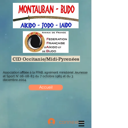
CID Occitanie/Midi-Pyrenées
Association affiliée à la FFAB, agrément ministériel Jeunesse
et Sport N° 06-08-83 du 7 octobre 1985 et du 3
décembre 2004.
Accueil
connexion