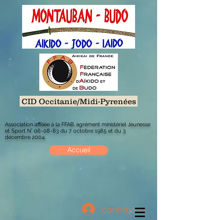
CID Occitanie/Midi-Pyrenées
Association affiliée à la FFAB, agrément ministériel Jeunesse
et Sport N° 06-08-83 du 7 octobre 1985 et du 3
décembre 2004.
Accueil
connexion