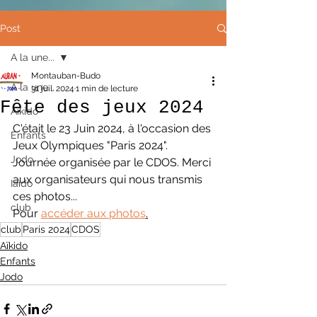
Post
A la une...
Montauban-Budo
A la une...
31 juil. 2024
1 min de lecture
Fête des jeux 2024
Aïkido
C'était le 23 Juin 2024, à l'occasion des 
Enfants
Jeux Olympiques "Paris 2024".
Jodo
Journée organisée par le CDOS. Merci 
aux organisateurs qui nous transmis 
Iaïdo
ces photos...
club
Pour 
accéder aux photos
.
club
Paris 2024
CDOS
Aïkido
Enfants
Jodo