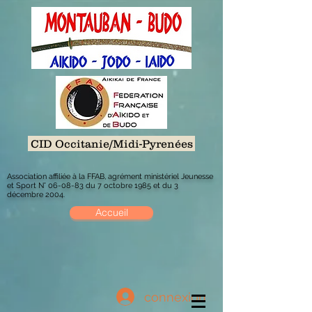
CID Occitanie/Midi-Pyrenées
Association affiliée à la FFAB, agrément ministériel Jeunesse
et Sport N° 06-08-83 du 7 octobre 1985 et du 3
décembre 2004.
Accueil
connexion