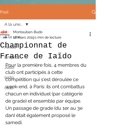
Post
A la une...
Montauban-Budo
A la une...
18 mars 2019
1 min de lecture
Championnat de
Aïkido
France de Iaïdo
Enfants
Pour la première fois, 4 membres du 
Jodo
club ont participés à cette 
Iaïdo
compétition qui s'est déroulée ce 
week-end, à Paris: ils ont combattus 
club
chacun en individuel (par catégorie 
de grade) et ensemble par équipe. 
Un passage de grade (du 1er au 3e 
dan) était également proposé le 
samedi.