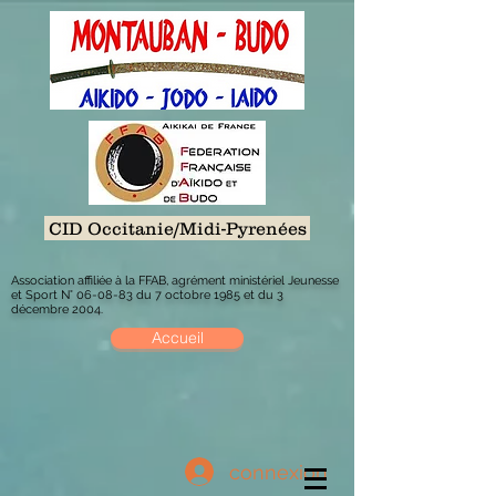
CID Occitanie/Midi-Pyrenées
Association affiliée à la FFAB, agrément ministériel Jeunesse
et Sport N° 06-08-83 du 7 octobre 1985 et du 3
décembre 2004.
Accueil
connexion